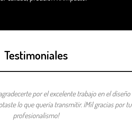
Testimoniales
radecerte por el excelente trabajo en el diseño
taste lo que quería transmitir. ¡Mil gracias por t
profesionalismo!