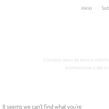
Inicio
Sob
Conozca casos de éxito e inform
promocionar y dar a c
It seems we can't find what you're