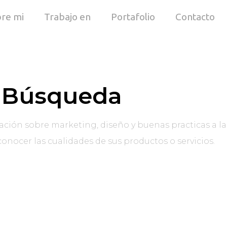
re mi
Trabajo en
Portafolio
Contacto
Búsqueda
ación sobre marketing, diseño y buenas practicas a la
onocer las cualidades de sus productos o servicios.