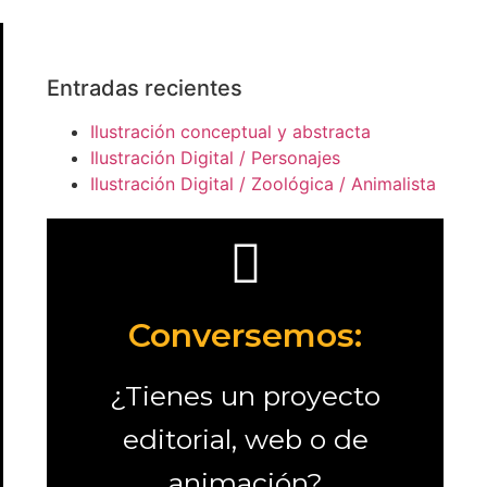
Entradas recientes
Ilustración conceptual y abstracta
Ilustración Digital / Personajes
Ilustración Digital / Zoológica / Animalista
Ver más
proyecto o empresa:
Conversemos:
y asesoría ideal para tu
¿Tienes un proyecto
Te ofrezco experiencia
editorial, web o de
asesoria
animación?